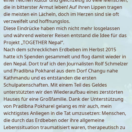
einer reichen Kultur und gleichzeitig so viele Menschen,
die in bitterster Armut leben! Auf ihren Lippen tragen
die meisten ein Lächeln, doch im Herzen sind sie oft
verzweifelt und hoffnungslos.
Diese Eindrücke haben mich nicht mehr losgelassen
und während weiterer Reisen entstand die Idee für das
Projekt „TOGETHER Nepal“.
Nach dem schrecklichen Erdbeben im Herbst 2015
hatte ich Spenden gesammelt und flog damit wieder in
den Nepal. Dort traf ich den Journalisten Rolf Schmelzer
und Pradibna Pokharel aus dem Dorf Changu nahe
Kathmandu und es entstanden die ersten
Schulpatenschaften. Mit einem Teil des Geldes
unterstützten wir den Wiederaufbau eines zerstörten
Hauses für eine Großfamilie. Dank der Unterstützung
von Pradibna Pokharel gelang es mir auch, mein
wichtigstes Anliegen in die Tat umzusetzen: Menschen,
die durch das Erdbeben oder ihre allgemeine
Lebenssituation traumatisiert waren, therapeutisch zu