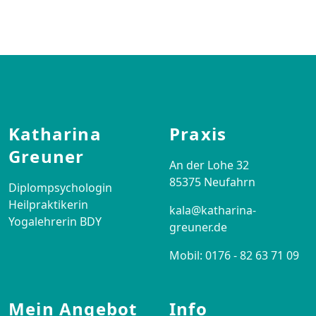
Footer
Katharina
Praxis
Greuner
An der Lohe 32
85375 Neufahrn
Diplompsychologin
Heilpraktikerin
kala@katharina-
Yogalehrerin BDY
greuner.de
Mobil: 0176 - 82 63 71 09
Mein Angebot
Info